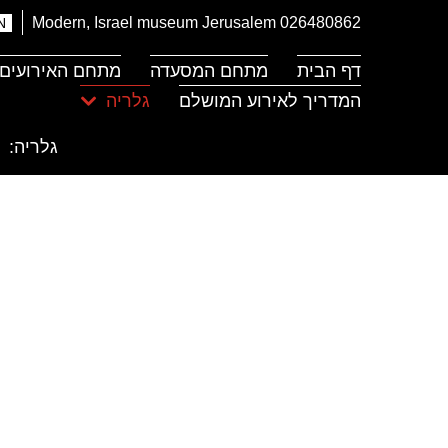
דלג לתוכן
דלג לסרגל הניווט
Modern, Israel museum Jerusalem
026480862
N
דף הבית
מתחם המסעדה
מתחם האירועים
המדריך לאירוע המושלם
גלריה
גלריה: