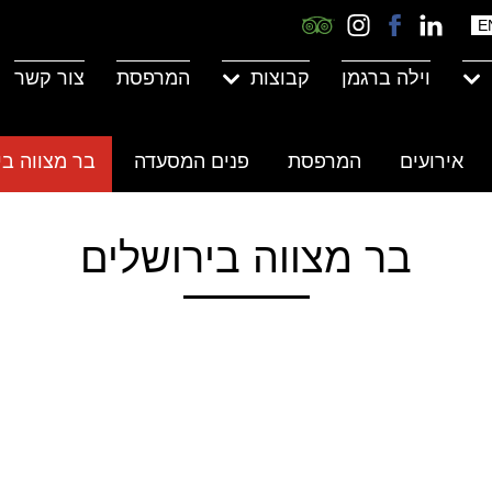
linkedin
לעמוד
מודרן
tripadvisor
E
link
הפייסבוק
באינסטגרם
link
וילה ברגמן
קבוצות
המרפסת
צור קשר
של
מודרן
אירועים
המרפסת
פנים המסעדה
בר מצווה בי
בר מצווה בירושלים