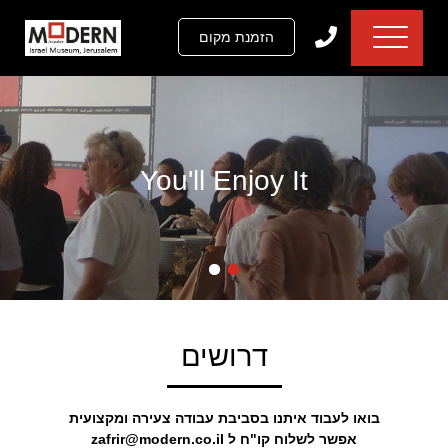
דלג לתוכן
דלג לסרגל הניווט
הזמנת מקום
You'll Enjoy It
דרושים
בואו לעבוד איתנו בסביבת עבודה צעירה ומקצועית
אפשר לשלוח קו"ח ל zafrir@modern.co.il