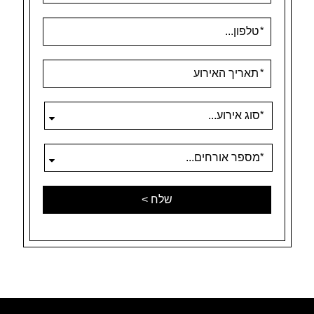
טופס
-
קבל
הצעה
אנא
הזן
לאירוע
תאריך
בפורמט
הבא:
יום
לוכסן
חודש
לוכסן
שנה