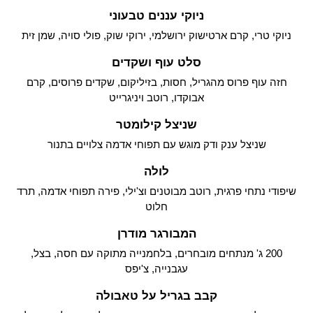
ניוקי עננים טבעוני
ניוקי טרי, קרם ארטישוק ירושלמי, ירוקי שוק, פולי סויה, שמן זית
סלט עוף ושקדים
חזה עוף פרוס מהגריל, חסות, בזיליקום, שקדים פרוסים, קרם
אבוקדו, רוטב ויניגרייט
שניצל קילומטר
שניצל ענק ודק מוגש עם תפוחי אדמה צלויים בתנור
לולה
שיפודי נתחי פרגית, רוטב מבוטנים וצ'ילי, פירה תפוחי אדמה, תרד
חלוט
המבורגר מודרן
200 ג' מנתחים מובחרים, בלחמנייה מתוקה עם חסה, בצל,
עגבנייה, צ'יפס
קבב בגריל על טאבולה