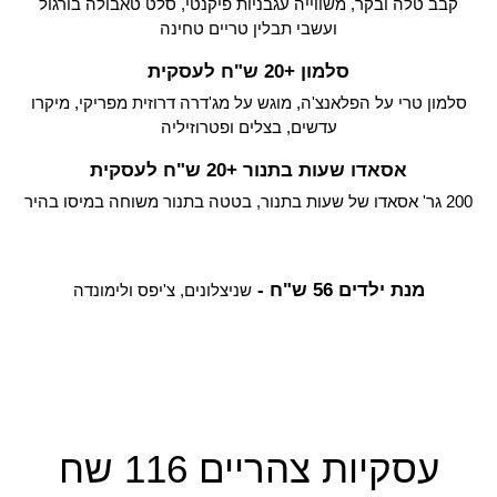
קבב טלה ובקר, משווייה עגבניות פיקנטי, סלט טאבולה בורגול
ועשבי תבלין טריים טחינה
סלמון +20 ש"ח לעסקית
סלמון טרי על הפלאנצ'ה, מוגש על מג'דרה דרוזית מפריקי, מיקרו
עדשים, בצלים ופטרוזיליה
אסאדו שעות בתנור +20 ש"ח לעסקית
200 גר' אסאדו של שעות בתנור, בטטה בתנור משוחה במיסו בהיר
מנת ילדים 56 ש"ח -
שניצלונים, צ'יפס ולימונדה
עסקיות צהריים 116 שח